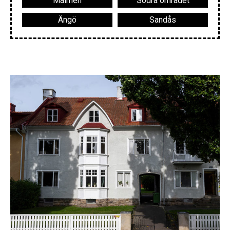
Malmen
Södra området
Ängö
Sandås